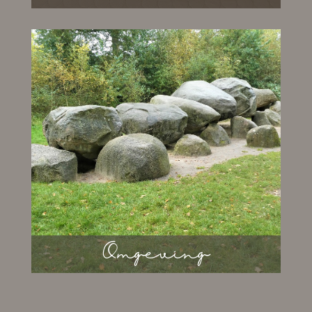
Reserveren
Wil je reserveren? Je kunt zien wanneer het
huisje beschikbaar is en een
reserveringsverzoek plaatsen.
Omgeving