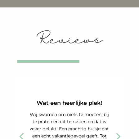
Omgeving
Reviews
Er is van alles te zien en te beleven in
Drenthe. Lees meer over de voorzieningen in
de buurt van Oebels Huisje.
Wat een heerlijke plek!
Wij kwamen om niets te moeten, bij
te praten en uit te rusten en dat is
zeker gelukt! Een prachtig huisje dat
een echt vakantiegevoel geeft. Tot