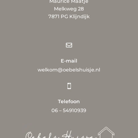
Maurice Maatje
Melkweg 28
7871 PG Klijndijk

E-mail
welkom@oebelshuisje.nl

Telefoon
06 – 54910939