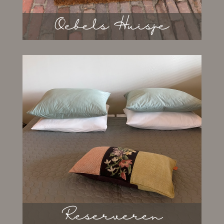
Oebels Huisje
Oebels Huisje
Meer lezen over vakantiewoning Oebels
Huisje in het mooie Drentse Klijndijk.
Reserveren